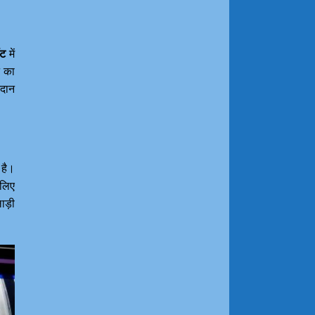
ॉट
में
े का
रदान
 है।
 लिए
ाड़ी