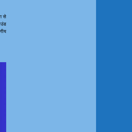
ग से
ाउंड
रणीय