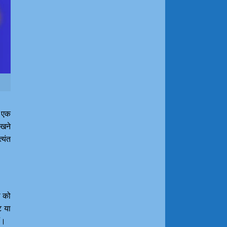
 एक
रखने
्यंत
ी को
ट या
ैं।