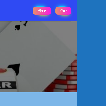
पंजीकरण
लॉगइन