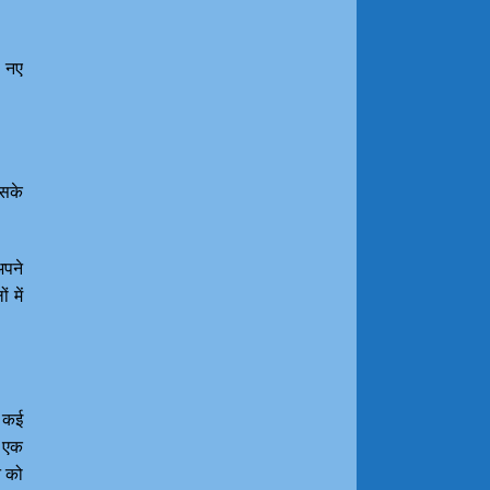
ल नए
इसके
अपने
ं में
ं कई
ह एक
न को