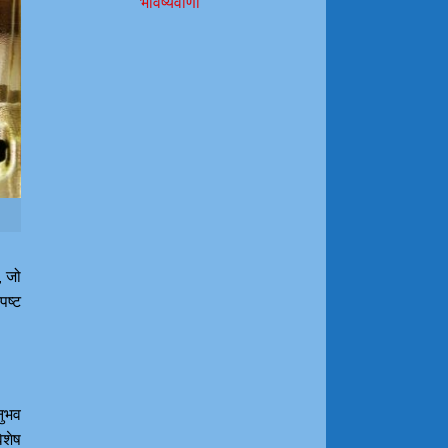
भविष्यवाणी
, जो
पष्ट
नुभव
िशेष