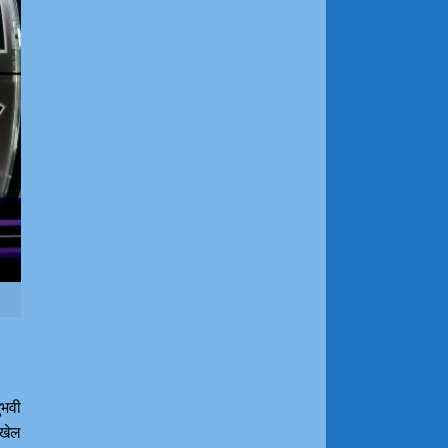
ुभवी
 खेल