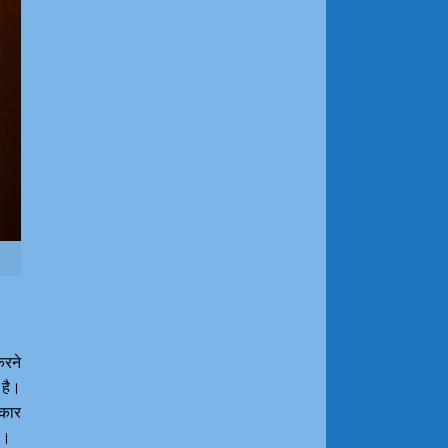
करने
 है।
्कार
है।