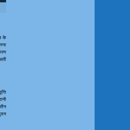
व के
गणना
पकरण
ुआती
त्ति
रानी
 तीन
तुलन